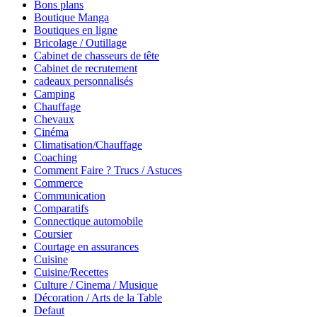
Bons plans
Boutique Manga
Boutiques en ligne
Bricolage / Outillage
Cabinet de chasseurs de tête
Cabinet de recrutement
cadeaux personnalisés
Camping
Chauffage
Chevaux
Cinéma
Climatisation/Chauffage
Coaching
Comment Faire ? Trucs / Astuces
Commerce
Communication
Comparatifs
Connectique automobile
Coursier
Courtage en assurances
Cuisine
Cuisine/Recettes
Culture / Cinema / Musique
Décoration / Arts de la Table
Defaut