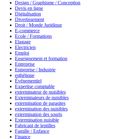
Design / Graphisme / Conception
Devis en ligne
Digitalisation
Divertissement
Droit / Monde Juridique
E-commerce
Ecole / Formations
Elagage
Electricien
Emploi
Enseignement et formation
Entreprise
Entreprise / Industrie
esthétique
Événementiel
Expertise comptable
exterminateur de nuisibles
Exterminateurs de nuisibles
extermination de parasites
extermination des nuisibles
extermination des souris
Extermination nuisible
Fabricant de lentilles
Famille / Enfance
Finance