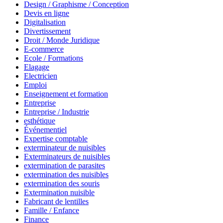
Design / Graphisme / Conception
Devis en ligne
Digitalisation
Divertissement
Droit / Monde Juridique
E-commerce
Ecole / Formations
Elagage
Electricien
Emploi
Enseignement et formation
Entreprise
Entreprise / Industrie
esthétique
Événementiel
Expertise comptable
exterminateur de nuisibles
Exterminateurs de nuisibles
extermination de parasites
extermination des nuisibles
extermination des souris
Extermination nuisible
Fabricant de lentilles
Famille / Enfance
Finance