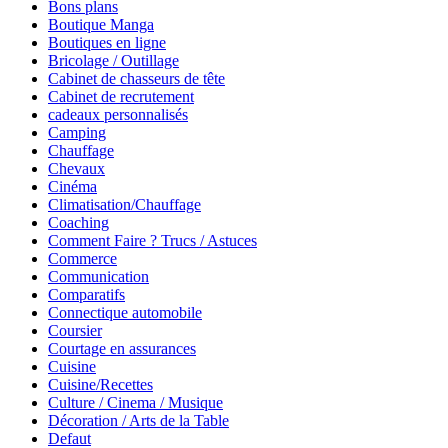
Bons plans
Boutique Manga
Boutiques en ligne
Bricolage / Outillage
Cabinet de chasseurs de tête
Cabinet de recrutement
cadeaux personnalisés
Camping
Chauffage
Chevaux
Cinéma
Climatisation/Chauffage
Coaching
Comment Faire ? Trucs / Astuces
Commerce
Communication
Comparatifs
Connectique automobile
Coursier
Courtage en assurances
Cuisine
Cuisine/Recettes
Culture / Cinema / Musique
Décoration / Arts de la Table
Defaut