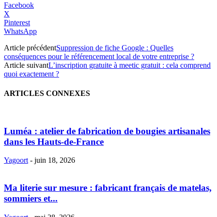
Facebook
X
Pinterest
WhatsApp
Article précédent
Suppression de fiche Google : Quelles
conséquences pour le référencement local de votre entreprise ?
Article suivant
L’inscription gratuite à meetic gratuit : cela comprend
quoi exactement ?
ARTICLES CONNEXES
Luméa : atelier de fabrication de bougies artisanales
dans les Hauts-de-France
Yagoort
-
juin 18, 2026
Ma literie sur mesure : fabricant français de matelas,
sommiers et...