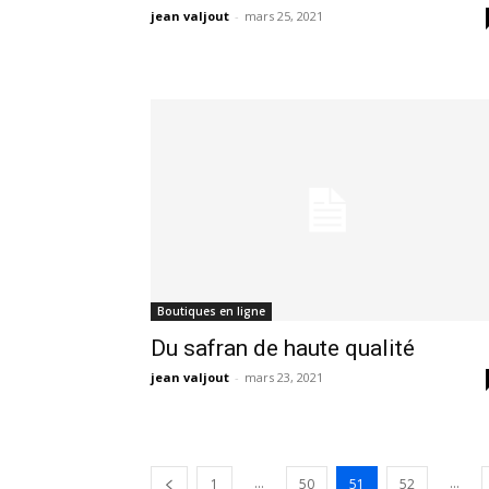
jean valjout
-
mars 25, 2021
Boutiques en ligne
Du safran de haute qualité
jean valjout
-
mars 23, 2021
...
...
1
50
51
52