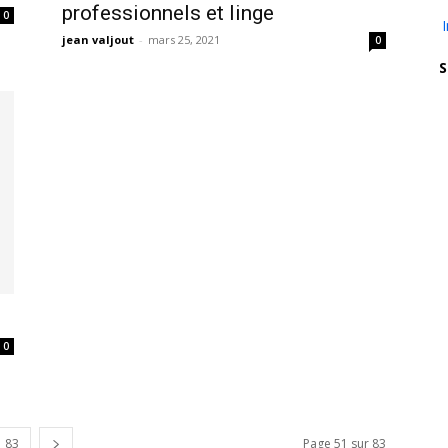
professionnels et linge
0
jean valjout
-
mars 25, 2021
0
S
0
83
Page 51 sur 83