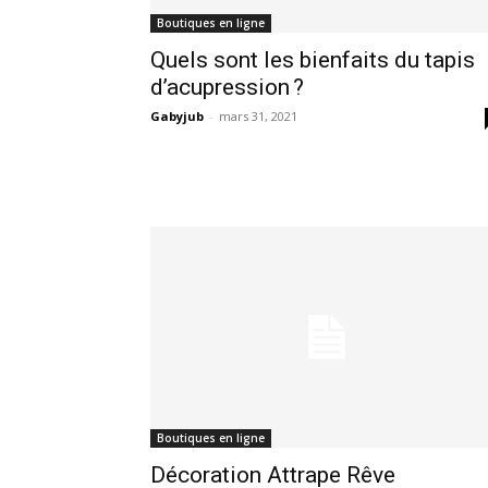
Boutiques en ligne
Quels sont les bienfaits du tapis
d’acupression ?
Gabyjub
-
mars 31, 2021
Boutiques en ligne
Décoration Attrape Rêve