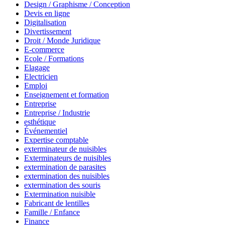
Design / Graphisme / Conception
Devis en ligne
Digitalisation
Divertissement
Droit / Monde Juridique
E-commerce
Ecole / Formations
Elagage
Electricien
Emploi
Enseignement et formation
Entreprise
Entreprise / Industrie
esthétique
Événementiel
Expertise comptable
exterminateur de nuisibles
Exterminateurs de nuisibles
extermination de parasites
extermination des nuisibles
extermination des souris
Extermination nuisible
Fabricant de lentilles
Famille / Enfance
Finance