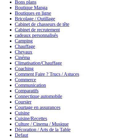
Bons plans
Boutique Manga
Boutiques en ligne
Bricolage / Outillage
Cabinet de chasseurs de tête
Cabinet de recrutement
cadeaux personnalisés
Camping
Chauffage
Chevaux
Cinéma
Climatisation/Chauffage
Coaching
Comment Faire ? Trucs / Astuces
Commerce
Communication
Comparatifs
Connectique automobile
Coursier
Courtage en assurances
Cuisine
Cuisine/Recettes
Culture / Cinema / Musique
Décoration / Arts de la Table
Defaut