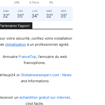
24%
0.7m/s
9%
SAM
DIM
LUN
MAR
MER
32
°
35
°
34
°
32
°
35
°
Partenaires Yagoort
our votre sécurité, confiez votre installation
de
climatisation
à un professionnel agréé.
Annuaire
FranceTop
, l’annuaire du web
francophone.
riteup24 or
Globalnewsexpert.com
:
News
and Informations
Recevoir un
échantillon gratuit sur internet
,
c’est facile.