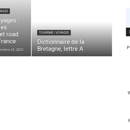
YAGES
yages :
des
et road
TOURISME / VOYAGES
 France
Dictionnaire de la
P
Bretagne, lettre A
embre 23, 2025
W