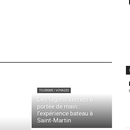
26 à Nice : les restrictions de
TOURISME / VOYAGES
Des lagons secrets à
portée de main :
l’expérience bateau à
Saint-Martin