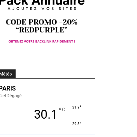
Météo
PARIS
Ciel Dégagé
°
31.9
°
C
30.1
°
29.5