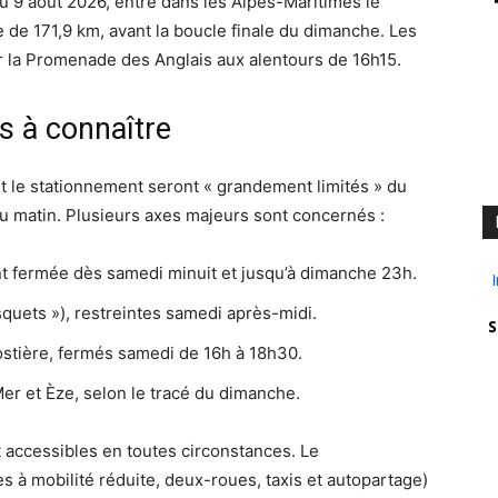
au 9 août 2026, entre dans les Alpes-Maritimes le
 de 171,9 km, avant la boucle finale du dimanche. Les
r la Promenade des Anglais aux alentours de 16h15.
es à connaître
et le stationnement seront « grandement limités » du
u matin. Plusieurs axes majeurs sont concernés :
nt fermée dès samedi minuit et jusqu’à dimanche 23h.
squets »), restreintes samedi après-midi.
S
stière, fermés samedi de 16h à 18h30.
Mer et Èze, selon le tracé du dimanche.
nt accessibles en toutes circonstances. Le
 à mobilité réduite, deux-roues, taxis et autopartage)