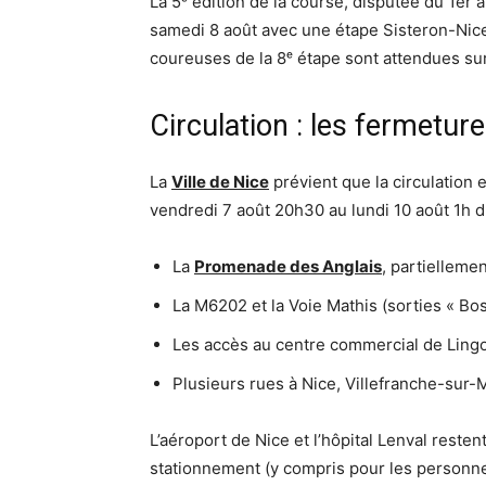
La 5ᵉ édition de la course, disputée du 1er 
samedi 8 août avec une étape Sisteron-Nice
coureuses de la 8ᵉ étape sont attendues su
Circulation : les fermetur
La
Ville de Nice
prévient que la circulation 
vendredi 7 août 20h30 au lundi 10 août 1h d
La
Promenade des Anglais
, partielleme
La M6202 et la Voie Mathis (sorties « Bo
Les accès au centre commercial de Lingo
Plusieurs rues à Nice, Villefranche-sur-
L’aéroport de Nice et l’hôpital Lenval reste
stationnement (y compris pour les personnes