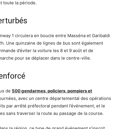
t toute la période.
erturbés
ramway 1 circulera en boucle entre Masséna et Garibaldi
2h. Une quinzaine de lignes de bus sont également
mande d’éviter la voiture les 8 et 9 août et de
marche pour se déplacer dans le centre-ville.
renforcé
lus de
500 gendarmes, policiers, pompiers et
journées, avec un centre départemental des opérations
its par arrêté préfectoral pendant l’événement, et le
ères sans traverser la route au passage de la course.
ans la région, ce type de grand événement s’inscrit