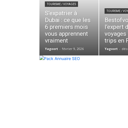
TOURISME / VOYAGES
TOURISME / VO
S’expatrier à
Dubaï : ce que les
Bestofvo
6 premiers mois
l’expert 
vous apprennent
voyages 
vraiment
trips en
Yagoort
-
février 9, 2026
Yagoort
-
déc