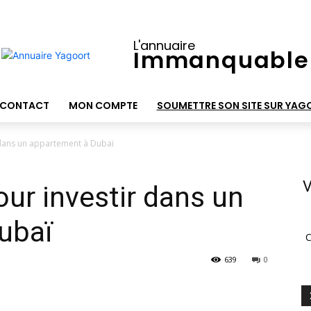
L'annuaire
Immanquable
CONTACT
MON COMPTE
SOUMETTRE SON SITE SUR YAG
 dans un appartement à Dubaï
V
our investir dans un
ubaï
C
639
0