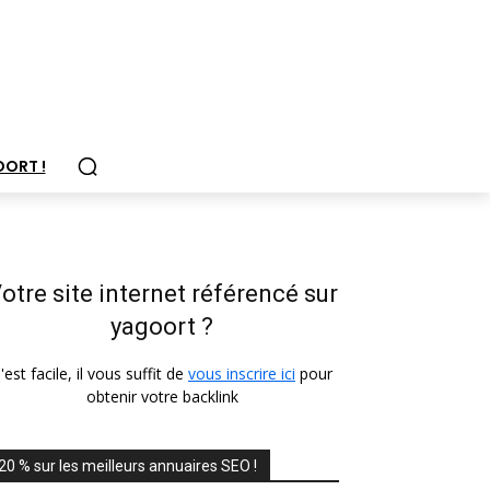
OORT !
otre site internet référencé sur
yagoort ?
'est facile, il vous suffit de
vous inscrire ici
pour
obtenir votre backlink
20 % sur les meilleurs annuaires SEO !