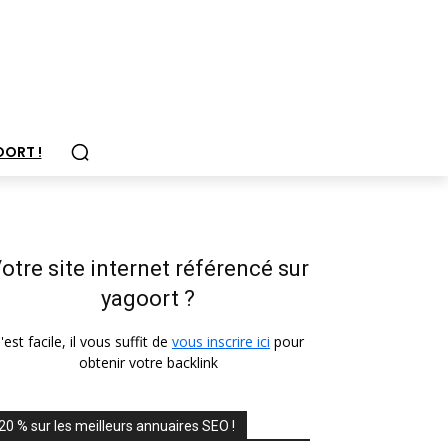
OORT !
otre site internet référencé sur
yagoort ?
'est facile, il vous suffit de
vous inscrire ici
pour
obtenir votre backlink
20 % sur les meilleurs annuaires SEO !