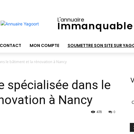
L'annuaire
Immanquable
CONTACT
MON COMPTE
SOUMETTRE SON SITE SUR YAG
ans le bâtiment et la rénovation à Nancy
V
e spécialisée dans le
énovation à Nancy
C
470
0