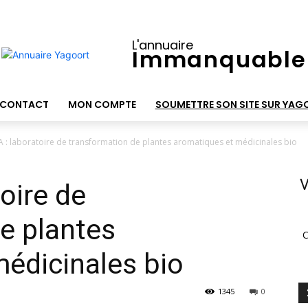
L'annuaire
Immanquable
CONTACT
MON COMPTE
SOUMETTRE SON SITE SUR YAG
 : laboratoire de transformation de plantes aromatiques et médicinales bio
V
oire de
e plantes
C
édicinales bio
1345
0