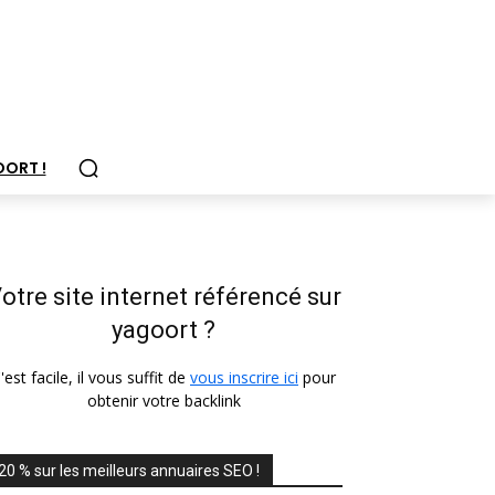
OORT !
otre site internet référencé sur
yagoort ?
'est facile, il vous suffit de
vous inscrire ici
pour
obtenir votre backlink
20 % sur les meilleurs annuaires SEO !