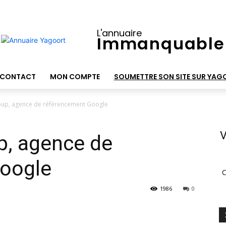
L'annuaire
Immanquable
CONTACT
MON COMPTE
SOUMETTRE SON SITE SUR YAG
up, agence de référencement Google
V
, agence de
oogle
C
1986
0