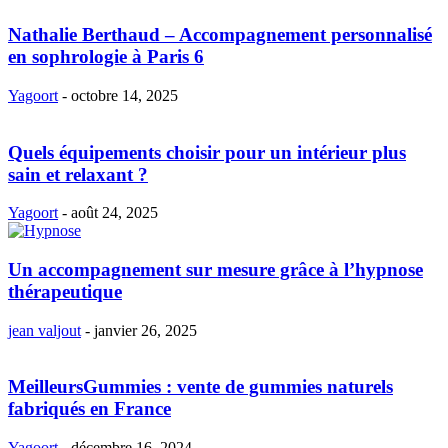
Nathalie Berthaud – Accompagnement personnalisé
en sophrologie à Paris 6
Yagoort
-
octobre 14, 2025
Quels équipements choisir pour un intérieur plus
sain et relaxant ?
Yagoort
-
août 24, 2025
Un accompagnement sur mesure grâce à l’hypnose
thérapeutique
jean valjout
-
janvier 26, 2025
MeilleursGummies : vente de gummies naturels
fabriqués en France
Yagoort
-
décembre 16, 2024