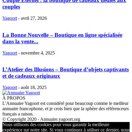
Couple Eternel : la boutique de cadeaux dédiés aux
couples
Yagoort
-
avril 27, 2026
La Bonne Nouvelle – Boutique en ligne spécialisée
dans la vente...
Yagoort
-
novembre 4, 2025
L’Atelier des Illusions – Boutique d’objets captivants
et de cadeaux originaux
Yagoort
-
août 18, 2025
À PROPOS
L'Annuaire Yagoort est considéré pour beaucoup comme le meilleur
annuaire francophone, et je crois bien que la sphère des référenceurs
français a raison.
© Copyright 2020 - Annuaire.yagoort.org
Nous utilisons des cookies pour vous garantir la meilleure
expérience sur notre site. Si vous continuez à utiliser ce dernier, nous